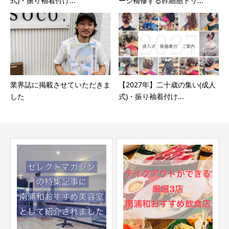
式)・振り袖着付け...
ージ補修する幹細胞トリ...
業界誌に掲載させていただきま
【2027年】二十歳の集い(成人
した
式)・振り袖着付け...