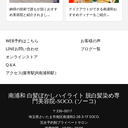
納得の技術で誰もが頷くおすす
テイクアウトができる南浦和お
め美容院と紹介されまし...
すすめディナーをご紹介...
WEB予約はこちら
お客様の声
LINEお問い合わせ
ブログ一覧
オンラインストア
Q＆A
アクセス(最寄駅JR南浦和駅）
南浦和 白髪ぼかしハイライト 脱白髪染め専
門美容院-SOCO. (ソーコ)
〒336–0017
埼玉県さいたま市南区南浦和2-28-3-1F SOCO.
完全予約制プライベートサロン