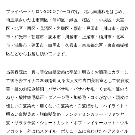
プライベートサロンSOCO.(ソーコ)では、
地元南浦和をはじめ、
埼玉県さいたま市南区・浦和区・緑区・桜区・・中央区・大宮
区・北区・西区・見沼区・岩槻区・蕨市・戸田市・川口市・越谷
市・和光市・朝霞市・志木市・川越市・上尾市・桶川市・北本
市・鴻巣市・蓮田市・白岡市・久喜市・東京都北区・東京都板橋
区
などからお越し頂いています。
当美容院は、真っ暗な白髪染めは卒業！明るくお洒落にカラーし
て後ろ姿マイナス20歳を叶える大人女性専門美容室として髪質改
善・髪のお悩み解消・パサパサ毛・バサバサ毛・くせ毛・髪のう
ねり・酸性縮毛矯正・ダメージ毛・加齢毛・コシがない・頭皮に
優しい白髪染め・痛くない白髪染め・白髪ぼかし・ハイライト・
明るい白髪染め・脱白髪染め・ノンジアミンカラー・ツヤツヤ
髪・サラサラ髪・ショートカット・ボブ・レイヤーカット・ウル
フカット・外はねスタイル・ボリュームに合わせたヘアスタイル