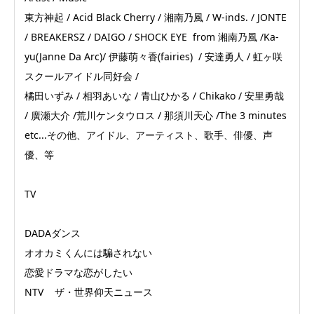
東方神起 / Acid Black Cherry / 湘南乃風 / W-inds. / JONTE
/ BREAKERSZ / DAIGO / SHOCK EYE from 湘南乃風 /Ka-
yu(Janne Da Arc)/ 伊藤萌々香(fairies) / 安達勇人 / 虹ヶ咲
スクールアイドル同好会 /
橘田いずみ / 相羽あいな / 青山ひかる / Chikako / 安里勇哉
/ 廣瀬大介 /荒川ケンタウロス / 那須川天心 /The 3 minutes
etc...その他、アイドル、アーティスト、歌手、俳優、声
優、等
TV
DADAダンス
オオカミくんには騙されない
恋愛ドラマな恋がしたい
NTV ザ・世界仰天ニュース