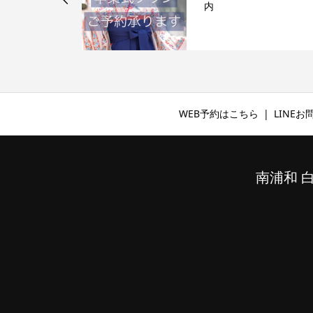
いて
内
WEB予約はこちら
LINE
南浦和 