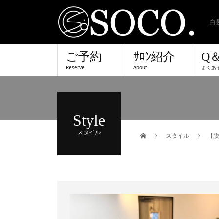
白
ご予約
ｻﾛﾝ紹介
Q
Reserve
About
よくあ
Style
スタイル
スタイル
【脱