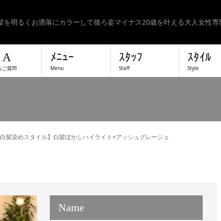
髪を明るくお洒落にカラーして後ろ姿マイナス20歳を叶える大人女性専
＆A
ﾒﾆｭｰ
ｽﾀｯﾌ
ｽﾀｲﾙ
るご質問
Menu
Staff
Style
白髪染めスタイル】白髪ぼかしハイライト×アッシュグレージュ
Name