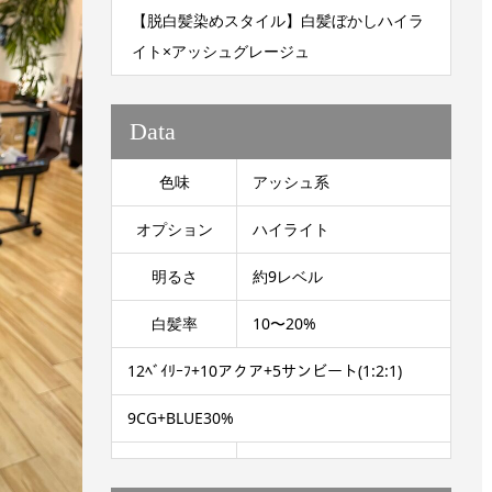
【脱白髪染めスタイル】白髪ぼかしハイラ
イト×アッシュグレージュ
Data
色味
アッシュ系
オプション
ハイライト
明るさ
約9レベル
白髪率
10〜20%
12ﾍﾞｲﾘｰﾌ+10アクア+5サンビート(1:2:1)
9CG+BLUE30%