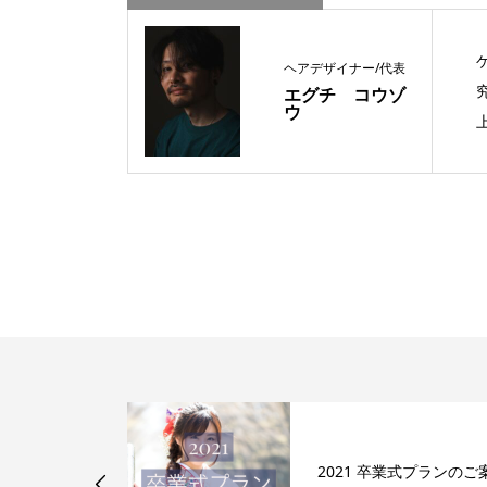
ヘアデザイナー/代表
エグチ コウゾ
ウ
ストレートメ
2021 卒業式プランのご