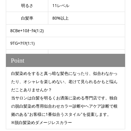
明るさ
11レベル
白髪率
80%以上
8CBe+10ｵｰｸﾙ(1:2)
9TG+ｸﾘｱ(1:1)
Point
白髪染めをすると真っ暗な髪色になったり、似合わなかっ
たり、オシャレを楽しめない、老けて見られるかもと悩ん
だことありませんか？
当サロンは白髪を明るくお洒落に染める専門店です。独自
の脱白髪染め専用似合わせカラー診断やヘアケア診断で根
拠のある"お客様に1番似合うスタイル"を提案します。
※脱白髪染めダメージレスカラー