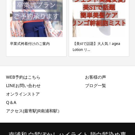
卒業式袴着付けのご案内
【美stで話題】大人気！agea
Lotion リ...
WEB予約はこちら
お客様の声
LINEお問い合わせ
ブログ一覧
オンラインストア
Q＆A
アクセス(最寄駅JR南浦和駅）
南浦和 白髪ぼかしハイライト 脱白髪染め専