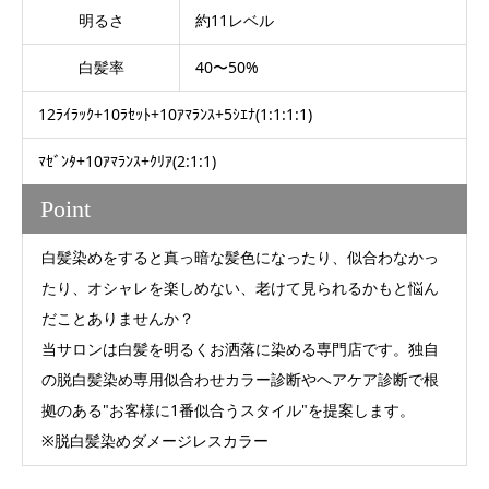
明るさ
約11レベル
白髪率
40〜50%
12ﾗｲﾗｯｸ+10ﾗｾｯﾄ+10ｱﾏﾗﾝｽ+5ｼｴﾅ(1:1:1:1)
ﾏｾﾞﾝﾀ+10ｱﾏﾗﾝｽ+ｸﾘｱ(2:1:1)
Point
白髪染めをすると真っ暗な髪色になったり、似合わなかっ
たり、オシャレを楽しめない、老けて見られるかもと悩ん
だことありませんか？
当サロンは白髪を明るくお洒落に染める専門店です。独自
の脱白髪染め専用似合わせカラー診断やヘアケア診断で根
拠のある"お客様に1番似合うスタイル"を提案します。
※脱白髪染めダメージレスカラー