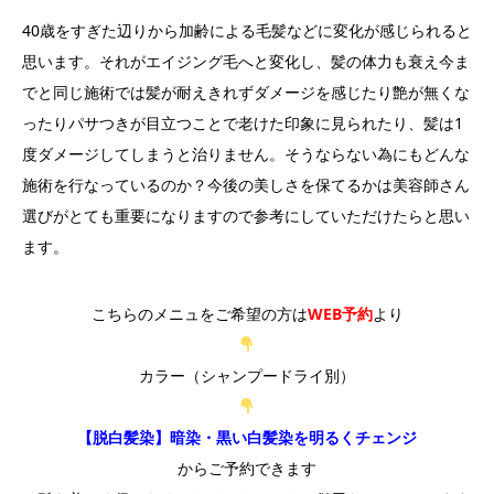
40歳をすぎた辺りから加齢による毛髪などに変化が感じられると
思います。それがエイジング毛へと変化し、髪の体力も衰え今ま
でと同じ施術では髪が耐えきれずダメージを感じたり艶が無くな
ったりパサつきが目立つことで老けた印象に見られたり、髪は1
度ダメージしてしまうと治りません。そうならない為にもどんな
施術を行なっているのか？今後の美しさを保てるかは美容師さん
選びがとても重要になりますので参考にしていただけたらと思い
ます。
こちらのメニュをご希望の方は
WEB予約
より
カラー（シャンプードライ別）
【脱白髪染】暗染・黒い白髪染を明るくチェンジ
からご予約できます