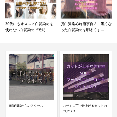
30代にもオススメ白髪染めを
脱白髪染め施術事例３・黒くな
使わない白髪染めで透明...
った白髪染めを明るくす...
南浦和駅からのアクセス
ハサミ１丁で仕上げるカットの
【
コダワリ
式)