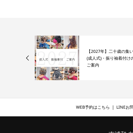
【2027年】二十歳の集
る前髪の切り
(成人式)・振り袖着付け
介します
ご案内
WEB予約はこちら
LINE