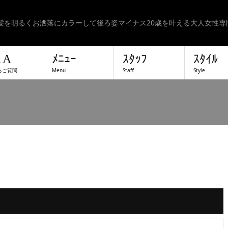
髪を明るくお洒落にカラーして後ろ姿マイナス20歳を叶える大人女性専
＆A
ﾒﾆｭｰ
ｽﾀｯﾌ
ｽﾀｲﾙ
るご質問
Menu
Staff
Style