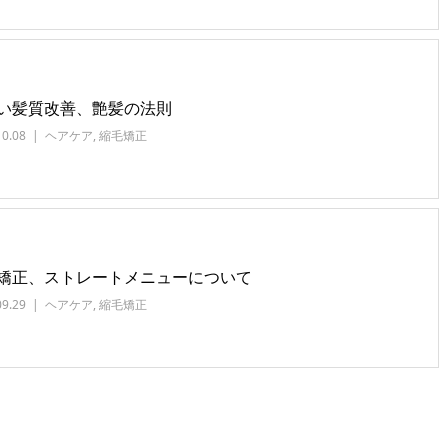
い髪質改善、艶髪の法則
10.08
ヘアケア
,
縮毛矯正
矯正、ストレートメニューについて
09.29
ヘアケア
,
縮毛矯正