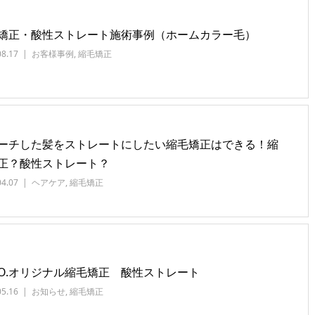
矯正・酸性ストレート施術事例（ホームカラー毛）
08.17
お客様事例
,
縮毛矯正
ーチした髪をストレートにしたい縮毛矯正はできる！縮
正？酸性ストレート？
04.07
ヘアケア
,
縮毛矯正
CO.オリジナル縮毛矯正 酸性ストレート
05.16
お知らせ
,
縮毛矯正