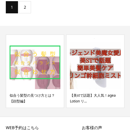
1
2
似合う髪型の見つけ方とは？
【美stで話題】大人気！agea
【顔型編】
Lotion リ...
WEB予約はこちら
お客様の声