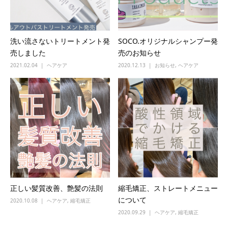
洗い流さないトリートメント発
SOCO.オリジナルシャンプー発
売しました
売のお知らせ
2021.02.04
ヘアケア
2020.12.13
お知らせ
,
ヘアケア
正しい髪質改善、艶髪の法則
縮毛矯正、ストレートメニュー
について
2020.10.08
ヘアケア
,
縮毛矯正
2020.09.29
ヘアケア
,
縮毛矯正