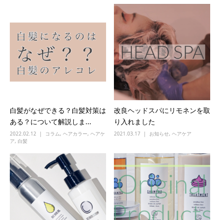
白髪がなぜできる？白髪対策は
改良ヘッドスパにリモネンを取
ある？について解説しま...
り入れました
2022.02.12
コラム
,
ヘアカラー
,
ヘアケ
2021.03.17
お知らせ
,
ヘアケア
ア
,
白髪