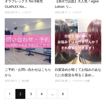
オラプレックス No.9発売
【美stで話題】大人気！agea
OLAPLEX No...
Lotion リ...
2022.09.19
ヘアケア
2022.08.11
ヘアケア
ご予約・お問い合わせはこちら
白髪染めが暗くてお悩みのあな
から
たに白髪染を明るく染め...
2022.04.11
未分類
2022.04.06
ヘアカラー
,
白髪
1
2
3
4
…
6