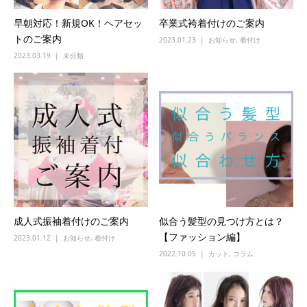
早朝対応！新規OK！ヘアセッ
卒業式袴着付けのご案内
トのご案内
2023.01.23
お知らせ
,
着付け
2023.03.19
未分類
成人式振袖着付けのご案内
似合う髪型の見つけ方とは？
【ファッション編】
2023.01.12
お知らせ
,
着付け
2022.10.05
カット
,
コラム