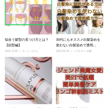
似合う髪型の見つけ方とは？
30代にもオススメ白髪染めを
【顔型編】
使わない白髪染めで透明...
2022.10.05
カット
,
コラム
2022.09.29
ヘアカラー
,
白髪